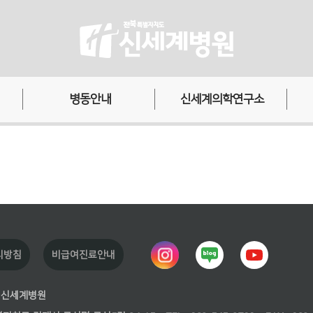
병동안내
신세계의학연구소
노인요양병동
의학연구소
정신건강병동
책발간
중독병동
세미나
발달장애병동
리방침
비급여진료안내
 신세계병원