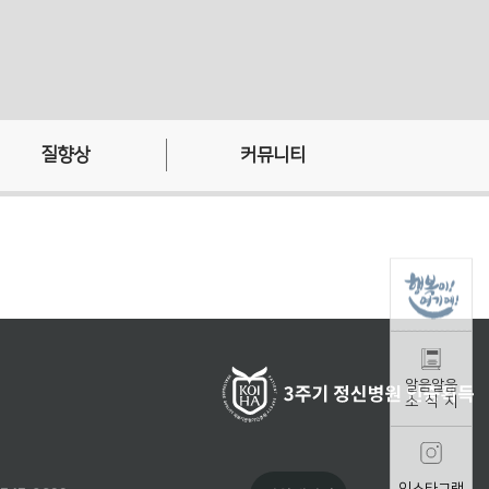
질향상
커뮤니티
환자안전
병원소식
감염관리
갤러리
소식지
자원봉사
채용소식
알음알음
소 식 지
인스타그램