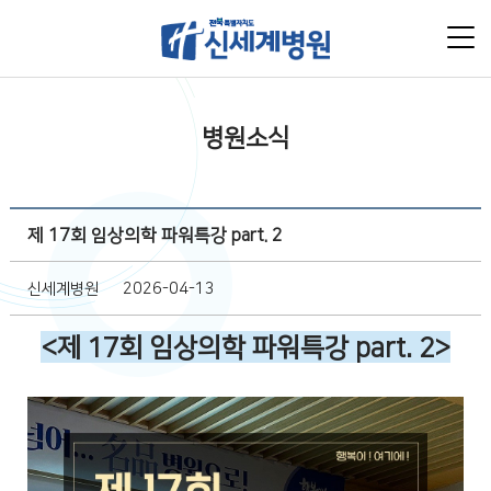
병원소식
제
제 17회 임상의학 파워특강 part. 2
목
작
작
신세계병원
2026-04-13
성
성
<제 17회 임상의학 파워특강 part. 2>
자
일